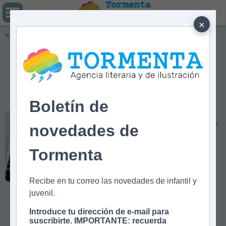
Tormenta
Agencia literaria
Y DE ILUSTRACIÓN
×
« Volver
Beatriz Giménez de
Ory
Beatriz Giménez de Ory nació en
Madrid en 1972. Es licenciada
Boletín de
en Filología Hispánica por la UAM y
cursó máster de Estudios
Avanzados de Literatura en la UNIR.
novedades de
Actualmente trabaja como profesora
de Lengua y Literatura en un
instituto madrileño.
Tormenta
Es autora de varios poemarios y
novelas infantiles, que le han valido
reconocimientos como el Premio
Recibe en tu correo las novedades de infantil y
Nacional de Literatura Infantil y
juvenil.
Juvenil en 2021, el premio
Fundación Cuatrogatos, el New
Introduce tu dirección de e-mail para
York Big Book Award en 2021 y la
suscribirte. IMPORTANTE: recuerda
Medalla de Oro Colibrí de IBBY en