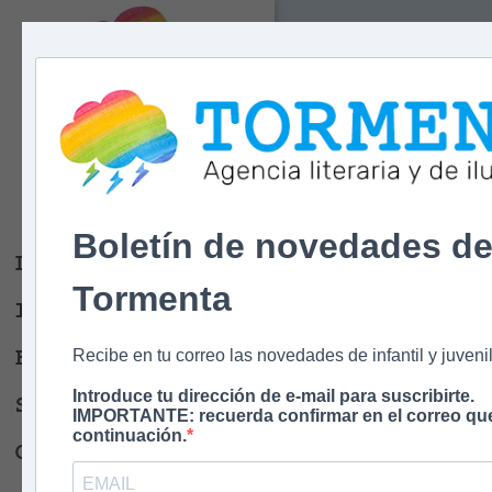
« Volver
P
P
2
Tormenta
E
S
Agencia literaria
A
Y DE ILUSTRACIÓN
l
Boletín de novedades d
Libros
Tormenta
Ilustradores
Escritores
Recibe en tu correo las novedades de infantil y juvenil
Introduce tu dirección de e-mail para suscribirte.
Sobre nosotros
IMPORTANTE: recuerda confirmar en el correo que
continuación.
Contacto