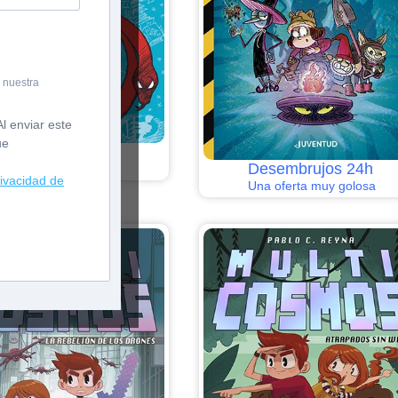
 nuestra
l enviar este
ue
La ciudad infinita
Desembrujos 24h
rivacidad de
Una oferta muy golosa