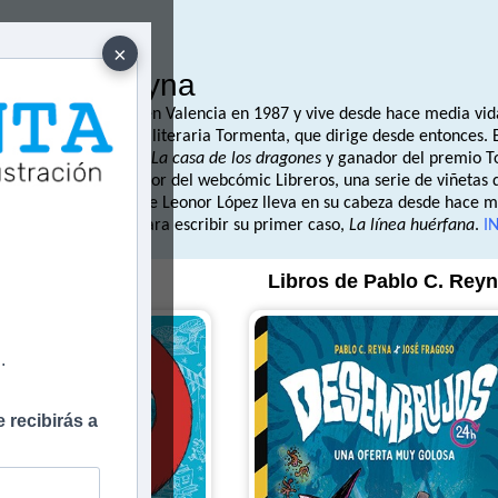
×
ablo C. Reyna
ablo C. Reyna nació en Valencia en 1987 y vive desde hace media vid
017 fundó la agencia literaria Tormenta, que dirige desde entonces. En 
l Barco de Vapor con 
La casa de los dragones
 y ganador del premio T
aurio
. También es autor del webcómic Libreros, una serie de viñetas q
unque el personaje de Leonor López lleva en su cabeza desde hace má
a forma que quería para escribir su primer caso, 
La línea huérfana
. 
I
e
Libros de Pablo C. Rey
.
 recibirás a