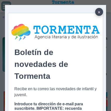
Tormenta
Agencia literaria
Y DE ILUSTRACIÓN
×
« Volver
Lucía Barrios
Lucía Barrios (Lugo, 1982) trabajó
varios años como diseñadora gráfica
en su ciudad mientras soñaba con
dedicarse a la ilustración. Ahora que
Boletín de
es su trabajo a tiempo completo,
disfruta creando personajes
divertidos y que reflejen su
novedades de
personalidad. Trabaja
principalmente con técnica digital
Tormenta
pero buscando siempre un resultado
que recuerde al dibujo
manual. ES/GAL/EN
WEB
/
IG
Recibe en tu correo las novedades de infantil y
juvenil.
Introduce tu dirección de e-mail para
suscribirte. IMPORTANTE: recuerda