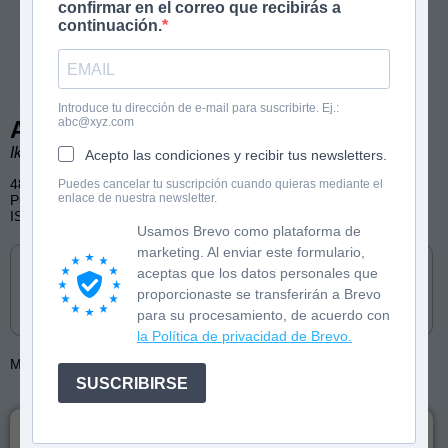
confirmar en el correo que recibirás a
continuación.
Introduce tu dirección de e-mail para suscribirte. Ej.:
abc@xyz.com
A por el Mundial 2026
Iker Biguri. Ilustraciones de Ignacio Hernández.
Acepto las condiciones y recibir tus newsletters.
48 páginas, color
Puedes cancelar tu suscripción cuando quieras mediante el
enlace de nuestra newsletter.
Publicado por Cumio
ISBN: 9788482898087
Usamos Brevo como plataforma de
Cómpralo en
marketing. Al enviar este formulario,
aceptas que los datos personales que
proporcionaste se transferirán a Brevo
para su procesamiento, de acuerdo con
la Política de privacidad de Brevo.
Más de:
Ignacio Hernández
SUSCRIBIRSE
El libro imprescindible para los fans del fútbol. Descubre las
selecciones, las grandes estrellas y todas las sedes del torneo más