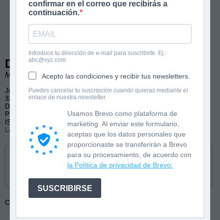
confirmar en el correo que recibirás a
continuación.
Introduce tu dirección de e-mail para suscribirte. Ej.:
abc@xyz.com
De lobos y dioses
Marina Tena Tena
Acepto las condiciones y recibir tus newsletters.
Juvenil
Puedes cancelar tu suscripción cuando quieras mediante el
enlace de nuestra newsletter.
328 páginas
Dioses, acción, amistad
Usamos Brevo como plataforma de
Publicado por Fandom Books
ISBN: 9788418027819
marketing. Al enviar este formulario,
Lee las primeras páginas
aceptas que los datos personales que
Cómpralo en
proporcionaste se transferirán a Brevo
para su procesamiento, de acuerdo con
la Política de privacidad de Brevo.
SUSCRIBIRSE
Colección:
Universo De lobos y dioses