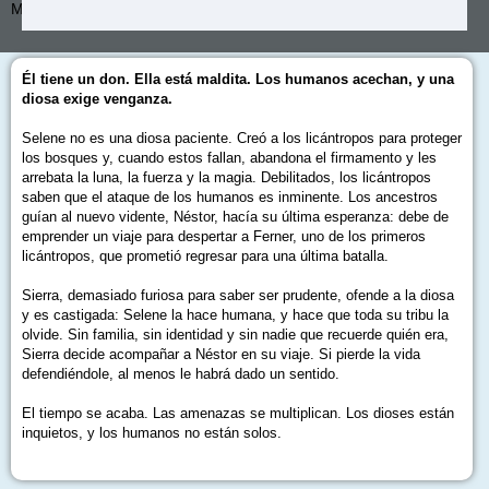
Más de:
Marina Tena Tena
Él tiene un don. Ella está maldita. Los humanos acechan, y una
diosa exige venganza.
Selene no es una diosa paciente. Creó a los licántropos para proteger
los bosques y, cuando estos fallan, abandona el firmamento y les
arrebata la luna, la fuerza y la magia. Debilitados, los licántropos
saben que el ataque de los humanos es inminente. Los ancestros
guían al nuevo vidente, Néstor, hacía su última esperanza: debe de
emprender un viaje para despertar a Ferner, uno de los primeros
licántropos, que prometió regresar para una última batalla.
Sierra, demasiado furiosa para saber ser prudente, ofende a la diosa
y es castigada: Selene la hace humana, y hace que toda su tribu la
olvide. Sin familia, sin identidad y sin nadie que recuerde quién era,
Sierra decide acompañar a Néstor en su viaje. Si pierde la vida
defendiéndole, al menos le habrá dado un sentido.
El tiempo se acaba. Las amenazas se multiplican. Los dioses están
inquietos, y los humanos no están solos.