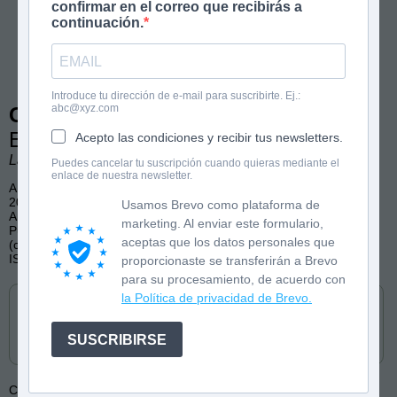
confirmar en el correo que recibirás a
continuación.
Introduce tu dirección de e-mail para suscribirte. Ej.:
abc@xyz.com
Girls Channel 2
Exclusiva en el campamento
Acepto las condiciones y recibir tus newsletters.
Lara Glitter. Ilustraciones de Cristina Triana.
Puedes cancelar tu suscripción cuando quieras mediante el
enlace de nuestra newsletter.
A partir de 9 años
208 páginas, color
Usamos Brevo como plataforma de
Amistad, Compañerismo, Humor
marketing. Al enviar este formulario,
Publicado por Anaya Infantil y Juvenil (castellano) y Barcanova
aceptas que los datos personales que
(catalán)
ISBN: 9788414359730
proporcionaste se transferirán a Brevo
para su procesamiento, de acuerdo con
Cómpralo en
la Política de privacidad de Brevo.
SUSCRIBIRSE
Colección:
Girls Channel