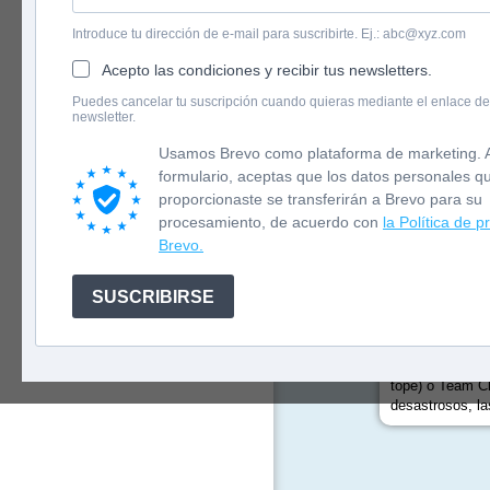
Introduce tu dirección de e-mail para suscribirte. Ej.: abc@xyz.com
Acepto las condiciones y recibir tus newsletters.
English version
Puedes cancelar tu suscripción cuando quieras mediante el enlace de
Las Girls Chan
newsletter.
Newsletter
Una narrativa c
Usamos Brevo como plataforma de marketing. A
universo femeni
formulario, aceptas que los datos personales q
proporcionaste se transferirán a Brevo para su
Ari
sueña con se
procesamiento, de acuerdo con
la Política de p
Brevo.
Cloe
ama la mo
Fabi
está empe
SUSCRIBIRSE
Chip
, la exper
Su canal, Girls
tope) o Team Cl
desastrosos, la