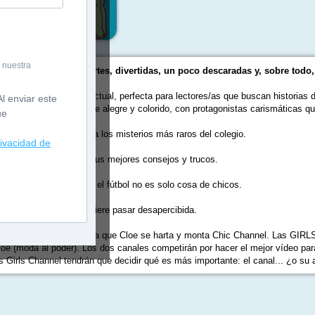
 nuestra
nel son creativas, fuertes, divertidas, un poco descaradas y, sobre tod
ercana, humorística y actual, perfecta para lectores/as que buscan historias d
l enviar este
no joven, especialmente alegre y colorido, con protagonistas carismáticas q
ue
r periodista e investiga los misterios más raros del colegio.
rivacidad de
da y quiere compartir sus mejores consejos y trucos.
ñada en demostrar que el fútbol no es solo cosa de chicos.
ta en tecnología, solo quiere pasar desapercibida.
 Channel, lo peta... hasta que Cloe se harta y monta Chic Channel. Las GIRLS 
oe (moda al poder). Los dos canales competirán por hacer el mejor vídeo par
s Girls Channel tendrán que decidir qué es más importante: el canal... ¿o su