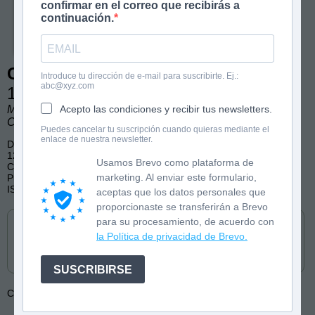
confirmar en el correo que recibirás a
continuación.
Grandes enigmas de la ciencia
Introduce tu dirección de e-mail para suscribirte. Ej.:
abc@xyz.com
120 preguntas y respuestas
Marían Mellén, Luis Quevedo. Ilustraciones de Enrique
Acepto las condiciones y recibir tus newsletters.
Carlos Martín.
Puedes cancelar tu suscripción cuando quieras mediante el
enlace de nuestra newsletter.
De 7 a 12 años
128 páginas
Usamos Brevo como plataforma de
Ciencia, no-ficción, descubrimientos
marketing. Al enviar este formulario,
Publicado por Molino
ISBN: 9788427240490
aceptas que los datos personales que
proporcionaste se transferirán a Brevo
Cómpralo en
para su procesamiento, de acuerdo con
la Política de privacidad de Brevo.
SUSCRIBIRSE
Colección:
Grandes enigmas