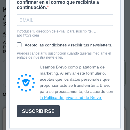
confirmar en el correo que recibirás a
continuación.
Kawaii Academy
Aprende a dibujar kawaii
Squid&Pig
Introduce tu dirección de e-mail para suscribirte. Ej.:
A partir de 7 años
abc@xyz.com
112 páginas, blanco y negro con ilustraciones
Arte, Kawaii, Dibujar
Acepto las condiciones y recibir tus newsletters.
Publicado por Molino
ISBN: 9788427256262
Puedes cancelar tu suscripción cuando quieras mediante el
enlace de nuestra newsletter.
Cómpralo en
Usamos Brevo como plataforma de
marketing. Al enviar este formulario,
aceptas que los datos personales que
proporcionaste se transferirán a Brevo
para su procesamiento, de acuerdo con
Más de:
Squid&Pig
Squid&Pig
la Política de privacidad de Brevo.
SUSCRIBIRSE
¡Aprender a dibujar nunca ha sido tan fácil! Descubre cómo
crear personajes kawaii paso a paso con ilustraciones simples y
guías claras para principiantes.