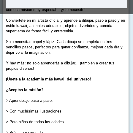
¡Hola! Me llamo Milo, soy del Planeta Kawaii y he venido a la Tierra
con una misión muy especial... ¡y te necesito!
Conviértete en mi artista oficial y aprende a dibujar, paso a paso y en
estilo kawaii, animales adorables, objetos divertidos y comida
supertierna de forma fácil y entretenida.
Solo necesitas papel y lápiz. Cada dibujo se completa en tres
sencillos pasos, perfectos para ganar confianza, mejorar cada día y
dejar volar la imaginación.
Y hay más: no solo aprenderás a dibujar... ¡también a crear tus
propios diseños!
¡Únete a la academia más kawaii del universo!
¿Aceptas la misión?
> Aprendizaje paso a paso.
> Con muchísimas ilustraciones.
> Para niños de todas las edades.
> Práctico y divertido.