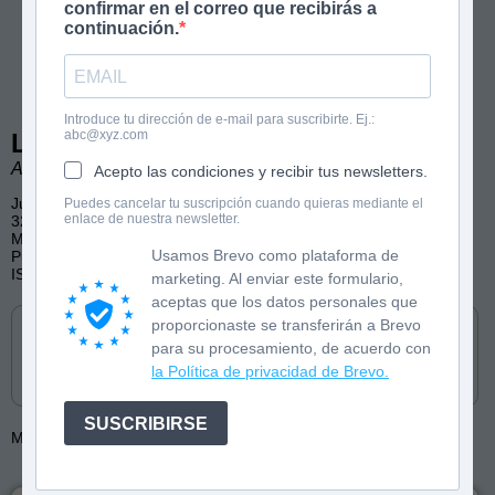
confirmar en el correo que recibirás a
continuación.
Introduce tu dirección de e-mail para suscribirte. Ej.:
abc@xyz.com
Lady Marian
Alba Quintas Garciandia
Acepto las condiciones y recibir tus newsletters.
Juvenil
Puedes cancelar tu suscripción cuando quieras mediante el
enlace de nuestra newsletter.
320 páginas
Misterio, videojuegos, acción
Usamos Brevo como plataforma de
Publicado por TBR
ISBN: 9788419621375
marketing. Al enviar este formulario,
aceptas que los datos personales que
Cómpralo en
proporcionaste se transferirán a Brevo
para su procesamiento, de acuerdo con
la Política de privacidad de Brevo.
SUSCRIBIRSE
Más de:
Alba Quintas Garciandia