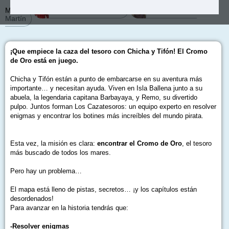
Más de:
Enrique Carlos Martín
Enrique Carlos
Martín
¡Que empiece la caza del tesoro con Chicha y Tifón! El Cromo
de Oro está en juego.
Chicha y Tifón están a punto de embarcarse en su aventura más
importante… y necesitan ayuda. Viven en Isla Ballena junto a su
abuela, la legendaria capitana Barbayaya, y Remo, su divertido
pulpo. Juntos forman Los Cazatesoros: un equipo experto en resolver
enigmas y encontrar los botines más increíbles del mundo pirata.
Esta vez, la misión es clara:
encontrar el Cromo de Oro
, el tesoro
más buscado de todos los mares.
Pero hay un problema…
El mapa está lleno de pistas, secretos… ¡y los capítulos están
desordenados!
Para avanzar en la historia tendrás que:
-Resolver enigmas