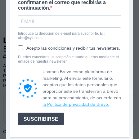
confirmar en el correo que recibirás a
continuación.
Introduce tu dirección de e-mail para suscribirte. Ej.:
abc@xyz.com
Los Cazatesoros 1
El cromo de oro
Acepto las condiciones y recibir tus newsletters.
Enrique Carlos Martín
Puedes cancelar tu suscripción cuando quieras mediante el
enlace de nuestra newsletter.
A partir de 7 años
128 páginas, blanco y negro con ilustraciones
Usamos Brevo como plataforma de
Pasatiempos, Piratas, Enigmas, Aventuras
marketing. Al enviar este formulario,
Publicado por Montena
aceptas que los datos personales que
ISBN: 9791387809126
proporcionaste se transferirán a Brevo
Cómpralo en
para su procesamiento, de acuerdo con
la Política de privacidad de Brevo.
SUSCRIBIRSE
Colección:
Los Cazatesoros