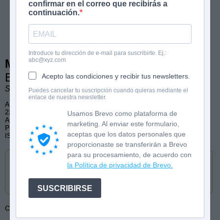
confirmar en el correo que recibirás a
continuación.
Introduce tu dirección de e-mail para suscribirte. Ej.:
abc@xyz.com
Magicanguros 4
El poder de cuatro
Acepto las condiciones y recibir tus newsletters.
Sabrina Catdoor. Ilustraciones de Alberto Expósito.
Puedes cancelar tu suscripción cuando quieras mediante el
enlace de nuestra newsletter.
A partir de 10 años
224 páginas, color
Usamos Brevo como plataforma de
Amistad, Fantasía, Aventura
marketing. Al enviar este formulario,
Publicado por Edebé en castellano y catalán
aceptas que los datos personales que
ISBN: 9788468377810
proporcionaste se transferirán a Brevo
Cómpralo en
para su procesamiento, de acuerdo con
la Política de privacidad de Brevo.
SUSCRIBIRSE
Colección:
Magicanguros