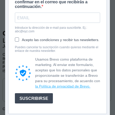
confirmar en el correo que recibirás a
continuación.
Introduce tu dirección de e-mail para suscribirte. Ej.:
abc@xyz.com
Olivia Wolf 4
La asombrosa máquina del tiempo
Acepto las condiciones y recibir tus newsletters.
José Fragoso
Puedes cancelar tu suscripción cuando quieras mediante el
enlace de nuestra newsletter.
Cómic
80 páginas, color
Usamos Brevo como plataforma de
Fantasía, Pandilla, Humor
marketing. Al enviar este formulario,
Publicado por Nubeocho
aceptas que los datos personales que
ISBN: 9788410074132
proporcionaste se transferirán a Brevo
Cómpralo en
para su procesamiento, de acuerdo con
la Política de privacidad de Brevo.
SUSCRIBIRSE
Colección:
Olivia Wolf