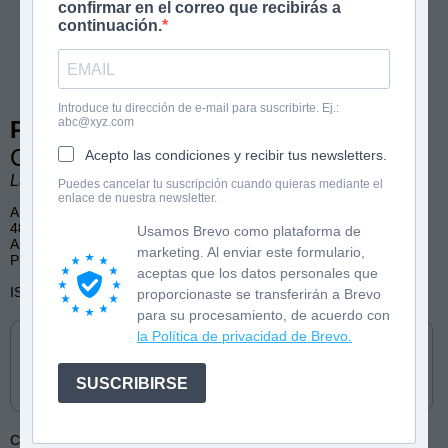
confirmar en el correo que recibirás a
continuación.
Introduce tu dirección de e-mail para suscribirte. Ej.:
abc@xyz.com
Peter Pan
Colección Leo solito
Acepto las condiciones y recibir tus newsletters.
Laura Vila. Ilustraciones de César Barceló.
Puedes cancelar tu suscripción cuando quieras mediante el
enlace de nuestra newsletter.
A partir de 3 años
48 páginas, color
Usamos Brevo como plataforma de
Aprender a leer, letra mayúscula, Peter Pan
marketing. Al enviar este formulario,
Publicado por Bruño
aceptas que los datos personales que
ISBN: 9788469646120
proporcionaste se transferirán a Brevo
para su procesamiento, de acuerdo con
Cómpralo en
la Política de privacidad de Brevo.
SUSCRIBIRSE
Colección:
Leo solito