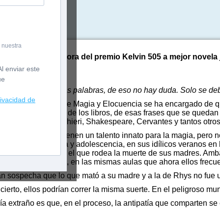
 nuestra
Novela ganadora del premio Kelvin 505 a mejor novela ju
l enviar este
ue
Hay magia en las palabras, de eso no hay duda. Solo se debe
rivacidad de
os, la Universidad de Magia y Elocuencia se ha encargado de 
l poder que emana de los libros, de esas frases que se quedan
 capaz de crear: Alighieri, Shakespeare, Cervantes y tantos otros
s y Rhys Cooper tienen un talento innato para la magia, pero 
ante toda su infancia y adolescencia, en sus idílicos veranos en
resolver un misterio: el que rodea la muerte de sus madres. Am
s quince años atrás, en las mismas aulas que ahora ellos frecu
n sospecha que lo que mató a su madre y a la de Rhys no fue u
 cierto, ellos podrían correr la misma suerte. En el peligroso m
ría extraño es que, en el proceso, la antipatía que comparten se