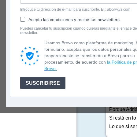
Introduce tu dirección de e-mail para suscribirte. Ej.: abc@xyz.com
Acepto las condiciones y recibir tus newsletters.
English version
Puedes cancelar tu suscripción cuando quieras mediante el enlace de
newsletter.
Newsletter
Usamos Brevo como plataforma de marketing. A
formulario, aceptas que los datos personales q
proporcionaste se transferirán a Brevo para su
procesamiento, de acuerdo con
la Política de p
Durante sigl
Brevo.
hacer uso de
literatura es
SUSCRIBIRSE
Adrián Monte
evitarse dur
juntos para 
con sus vida
Porque Adriá
Si está en lo
Lo que sí se