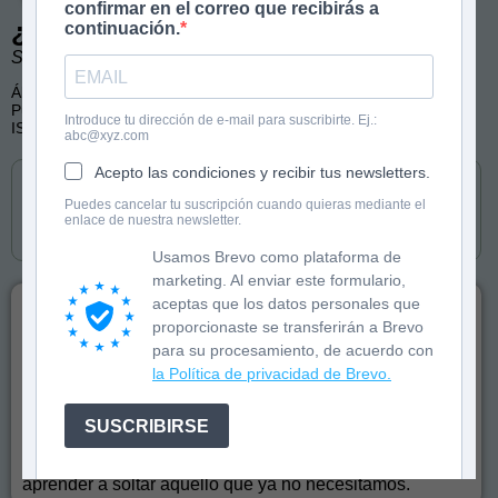
confirmar en el correo que recibirás a
¿Qué le pasa a la luna?
continuación.
Sara Nicolás y Óscar Rull. Ilustraciones de Laia Carrera.
Álbum ilustrado
Publicado por Diego Pun Ediciones
Introduce tu dirección de e-mail para suscribirte. Ej.:
ISBN: 9791399157864
abc@xyz.com
Cómpralo en
Acepto las condiciones y recibir tus newsletters.
Puedes cancelar tu suscripción cuando quieras mediante el
enlace de nuestra newsletter.
Usamos Brevo como plataforma de
marketing. Al enviar este formulario,
Eloy es un pequeño dinosaurio que todavía guarda un
aceptas que los datos personales que
trocito de su cascarón. Le encanta porque le hace
proporcionaste se transferirán a Brevo
sentirse seguro, como cuando era un huevo. Cada
para su procesamiento, de acuerdo con
noche observa la luna, brillante y redonda… hasta que
la Política de privacidad de Brevo.
un día desaparece. Decidido a encontrarla, Eloy
emprende una aventura que lo llevará más allá de las
montañas y las estrellas. Cuando por fin la encuentra,
SUSCRIBIRSE
descubre que la luna ha perdido algo muy importante.
Un álbum tierno y luminoso sobre crecer, compartir y
aprender a soltar aquello que ya no necesitamos.