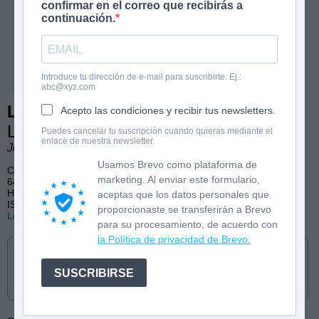
confirmar en el correo que recibirás a
continuación.
Introduce tu dirección de e-mail para suscribirte. Ej.:
abc@xyz.com
Los hermanos MacGuffin 1
Acepto las condiciones y recibir tus newsletters.
La batalla de las 37 torres y media
Puedes cancelar tu suscripción cuando quieras mediante el
enlace de nuestra newsletter.
José Fragoso
Usamos Brevo como plataforma de
Cómic
marketing. Al enviar este formulario,
64 páginas, color
Humor, Aventuras, Fantasía
aceptas que los datos personales que
ISBN: 9788419472571
proporcionaste se transferirán a Brevo
Lee las primeras páginas
para su procesamiento, de acuerdo con
Cómpralo en
la Política de privacidad de Brevo.
SUSCRIBIRSE